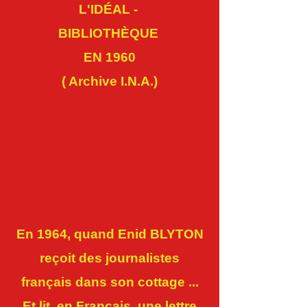
L'IDÉAL -
BIBLIOTHÈQUE
EN 1960
( Archive I.N.A.)
En 1964, quand Enid BLYTON
reçoit des journalistes
français dans son cottage ...
Et lit, en Français, une lettre