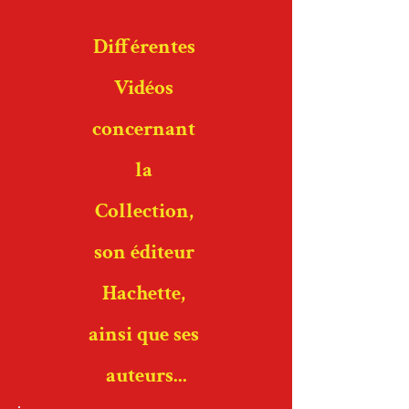
Différentes
Vidéos
concernant
l
a
Collection,
son éditeur
Hachette,
ainsi que ses
auteurs...