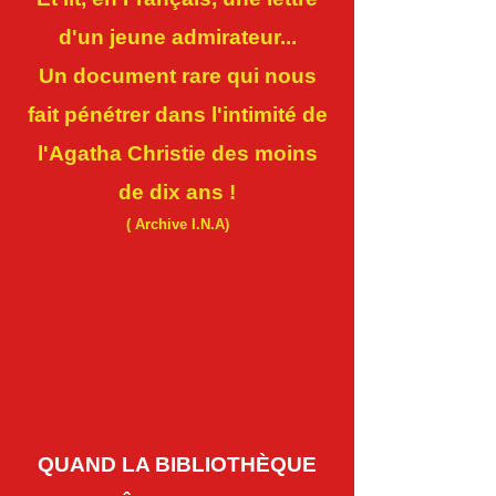
d'un jeune admirateur...
Un document rare qui nous
fait pénétrer dans l'intimité de
l'Agatha Christie des moins
de dix ans !
( Archive I.N.A)
QUAND LA BIBLIOTHÈQUE