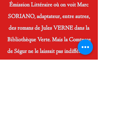
Émission Littéraire où on voit Marc
SORIANO, adaptateur, entre autres,
des romans de Jules VERNE dans la
Bibliothèque Verte. Mais la Comtesse
de Ségur ne le laissait pas indifférent !
Il était aussi le spécialiste de Charles
PERRAULT et a rédigé la préface des
Contes dans l'Idéal-Bibliothèque en
1965. Voir le Numéro 10 de La Petite
Gazette !