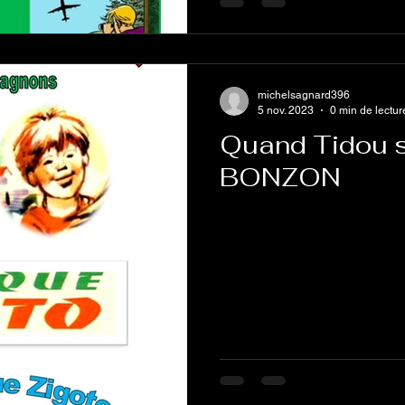
michelsagnard396
5 nov. 2023
0 min de lectur
Quand Tidou s'
BONZON