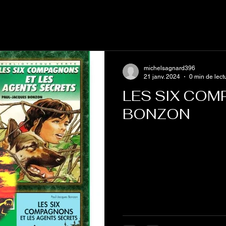
michelsagnard396
21 janv. 2024
0 min de lect
LES SIX COMP
BONZON