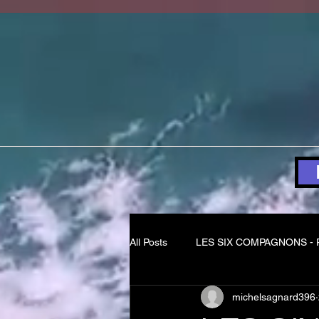
All Posts
LES SIX COMPAGNONS - P
michelsagnard396